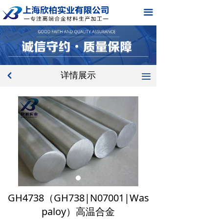
网站首页
끀
关于我们
产品中心
详情展示
新闻中心
낒
끀
应用领域
在线留言
联系我们
GH4738（GH738|N07001|Was
paloy）高温合金