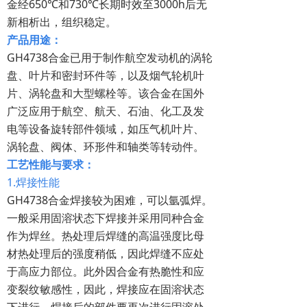
金经650℃和730℃长期时效至3000h后无
新相析出，组织稳定。
产品用途：
GH4738合金已用于制作航空发动机的涡轮
盘、叶片和密封环件等，以及烟气轮机叶
片、涡轮盘和大型螺栓等。该合金在国外
广泛应用于航空、航天、石油、化工及发
电等设备旋转部件领域，如压气机叶片、
涡轮盘、阀体、环形件和轴类等转动件。
工艺性能与要求：
1.焊接性能
GH4738合金焊接较为困难，可以氩弧焊。
一般采用固溶状态下焊接并采用同种合金
作为焊丝。热处理后焊缝的高温强度比母
材热处理后的强度稍低，因此焊缝不应处
于高应力部位。此外因合金有热脆性和应
变裂纹敏感性，因此，焊接应在固溶状态
下进行，焊接后的部件要再次进行固溶处