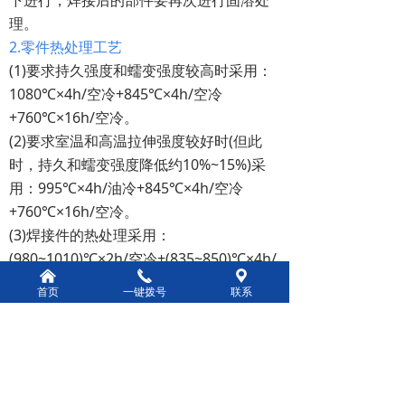
理。
2.零件热处理工艺
(1)要求持久强度和蠕变强度较高时采用：
1080℃×4h/空冷+845℃×4h/空冷
+760℃×16h/空冷。
(2)要求室温和高温拉伸强度较好时(但此
时，持久和蠕变强度降低约10%~15%)采
用：995℃×4h/油冷+845℃×4h/空冷
+760℃×16h/空冷。
(3)焊接件的热处理采用：
(980~1010)℃×2h/空冷+(835~850)℃×4h/
낀
끅
끇
空冷+(750~770)℃×16h/空冷。
首页
一键拨号
联系
(4)成形时变形量大的部件(成形后不要求焊
接或钎焊)采用：
(980~1010)℃×(7~15)min/空冷+
(835~850)℃×4h/空冷+(750~770)℃×16h/
空冷。