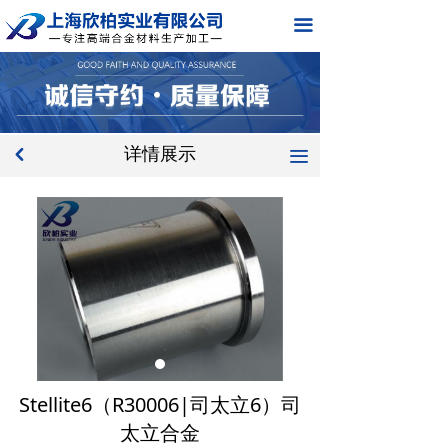
网站首页
끀
关于我们
产品中心
详情展示
新闻中心
낒
끀
应用领域
在线留言
联系我们
Stellite6（R30006|司太立6）司
太立合金