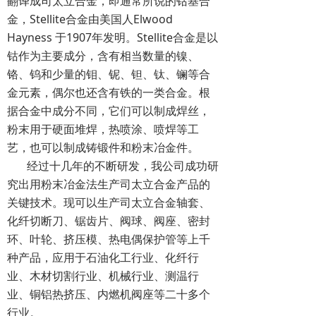
翻译成司太立合金，即通常所说的钴基合
金，Stellite合金由美国人Elwood
Hayness 于1907年发明。Stellite合金是以
钴作为主要成分，含有相当数量的镍、
铬、钨和少量的钼、铌、钽、钛、镧等合
金元素，偶尔也还含有铁的一类合金。根
据合金中成分不同，它们可以制成焊丝，
粉末用于硬面堆焊，热喷涂、喷焊等工
艺，也可以制成铸锻件和粉末冶金件。
经过十几年的不断研发，我公司成功研
究出用粉末冶金法生产司太立合金产品的
关键技术。现可以生产司太立合金轴套、
化纤切断刀、锯齿片、阀球、阀座、密封
环、叶轮、挤压模、热电偶保护管等上千
种产品，应用于石油化工行业、化纤行
业、木材切割行业、机械行业、测温行
业、铜铝热挤压、内燃机阀座等二十多个
行业。