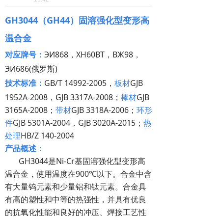
GH3044（GH44）固溶强化型变形高
温合金
对应牌号：
ЭИ868，XH60BT，BЖ98，
ЭИ686(俄罗斯)
技术标准：
GB/T 14992-2005，
板材
GJB
1952A-2008
，GJB 3317A-2008
；
棒材
GJB
3165A-2008
；
带材
GJB 3318A-2006
；
环形
件
GJB 5301A-2004，
GJB 3020A-2015；
热
处理
HB/Z 140-2004
产品概述：
GH3044是Ni-Cr基固溶强化型变形高
温合金，使用温度在900℃以下。合金中含
有大量钨元素和少量铝和钛元素。合金具
有高的塑性和中等的热强性，并具有优良
的抗氧化性能和良好的冲压、焊接工艺性