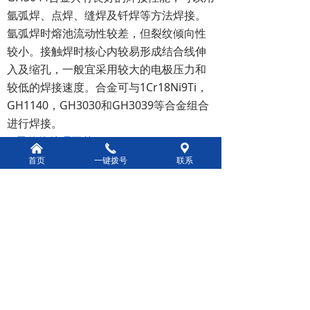
氩弧焊、点焊、缝焊及钎焊等方法焊接。
氩弧焊时熔池流动性较差，但裂纹倾向性
较小。接触焊时核心内较易形成结合线伸
入及缩孔，一般宜采用较大的电极压力和
较低的焊接速度。合金可与1Cr18Ni9Ti，
GH1140，GH3030和GH3039等合金组合
进行焊接。
2.零件热处理工艺
낀
끅
끇
零件中间热处理温度为1140℃±10℃，保
首页
一键拨号
联系
温3~5min，空冷，最终热处理温度根据零
件工作条件确定。对要求有良好的抗冷热
疲劳性能的零件为：1150℃固溶，保温
3~5min，空冷；对要求有较高热强性的零
件为：1200℃固溶，保温3~5min，空冷。
3.表面处理工艺
在高温下工作的零件可采用W-2珐琅涂层
进行有效的保护。