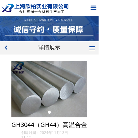
网站首页
끀
关于我们
产品中心
详情展示
新闻中心
낒
끀
应用领域
在线留言
联系我们
GH3044（GH44）高温合金
创建时间：
2024年11月13日
11:42