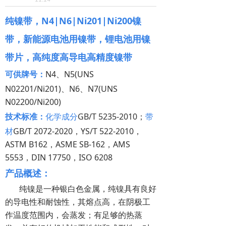
纯镍带，N4|N6|Ni201|Ni200镍
带，新能源电池用镍带，锂电池用镍
带片，高纯度高导电高精度镍带
可供牌号：
N4、N5(UNS
N02201/Ni201)、N6、N7(UNS
N02200/Ni200)
技术标准：
化学成分
GB/T 5235-2010；
带
材
GB/T 2072-2020，YS/T 522-2010，
ASTM B162，ASME SB-162，AMS
5553，DIN 17750，ISO 6208
产品概述：
纯镍是一种银白色金属，纯镍具有良好
的导电性和耐蚀性，其熔点高，在阴极工
作温度范围内，会蒸发；有足够的热蒸