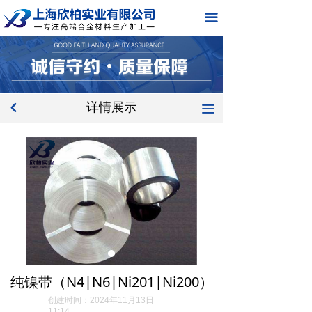
网站首页
끀
关于我们
产品中心
详情展示
新闻中心
낒
끀
应用领域
在线留言
联系我们
纯镍带（N4|N6|Ni201|Ni200）
创建时间：
2024年11月13日
11:14