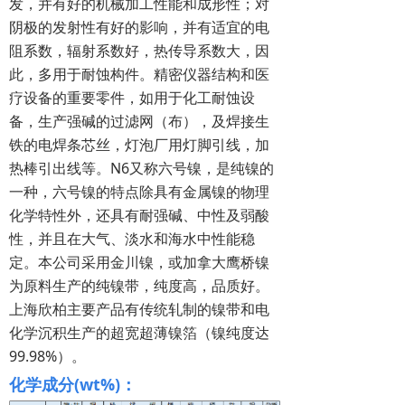
发，并有好的机械加工性能和成形性；对
阴极的发射性有好的影响，并有适宜的电
阻系数，辐射系数好，热传导系数大，因
此，多用于耐蚀构件。精密仪器结构和医
疗设备的重要零件，如用于化工耐蚀设
备，生产强碱的过滤网（布），及焊接生
铁的电焊条芯丝，灯泡厂用灯脚引线，加
热棒引出线等。N6又称六号镍，是纯镍的
一种，六号镍的特点除具有金属镍的物理
化学特性外，还具有耐强碱、中性及弱酸
性，并且在大气、淡水和海水中性能稳
定。本公司采用金川镍，或加拿大鹰桥镍
为原料生产的纯镍带，纯度高，品质好。
上海欣柏主要产品有传统轧制的镍带和电
化学沉积生产的超宽超薄镍箔（镍纯度达
99.98%）。
化学成分(wt%)：